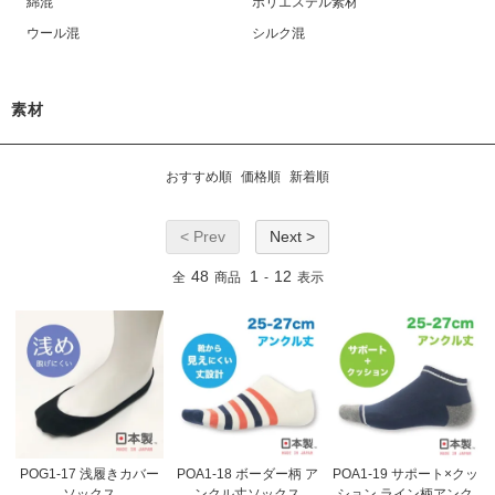
綿混
ポリエステル素材
ウール混
シルク混
素材
おすすめ順
価格順
新着順
< Prev
Next >
48
1
12
全
商品
-
表示
POG1-17 浅履きカバー
POA1-18 ボーダー柄 ア
POA1-19 サポート×クッ
ソックス
ンクル丈ソックス
ション ライン柄アンク