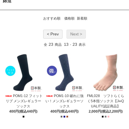
綿混
おすすめ順
価格順
新着順
< Prev
Next >
23
13
23
全
商品
-
表示
POM1-12 フィット
POM1-10 破れに強
FML028 ソフトらくら
リブ メンズレギュラー
い！メンズレギュラーソ
く5本指ソックス【J∞Q
ソックス
ックス
UALITY認証商品】
400円(税込440円)
400円(税込440円)
2,000円(税込2,200円)
■
■
■
■
■
■
■