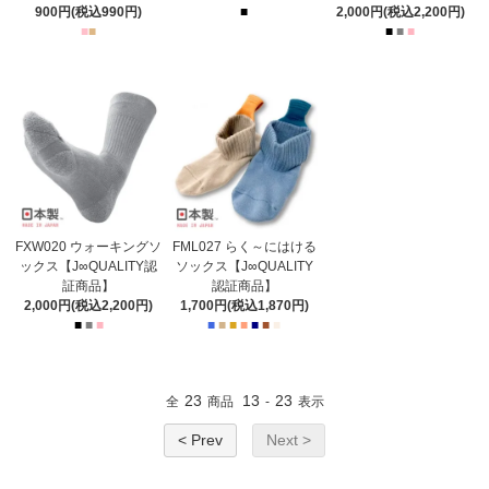
900円(税込990円)
■
2,000円(税込2,200円)
■
■
■
■
■
FXW020 ウォーキングソ
FML027 らく～にはける
ックス【J∞QUALITY認
ソックス【J∞QUALITY
証商品】
認証商品】
2,000円(税込2,200円)
1,700円(税込1,870円)
■
■
■
■
■
■
■
■
■
■
23
13
23
全
商品
-
表示
< Prev
Next >