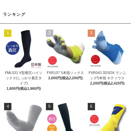
ランキング
1
2
3
FML031 V型着圧ハイソ
FXR107 5本指ソックス
FXR043 3DSOX ランニ
ックス(しっかり着圧タ
2,000円(税込2,200円)
ング5本指 キティウス
イプ)
2,200円(税込2,420円)
1,800円(税込1,980円)
4
5
6