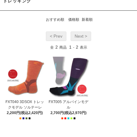
トレッキング
おすすめ順
価格順
新着順
< Prev
Next >
2
1
2
全
商品
-
表示
FXT040 3DSOX トレッ
FXT005 アルパインモデ
クモデル ソルテーレ
ル
2,200円(税込2,420円)
2,700円(税込2,970円)
■
■
■
■
■
■
■
■
■