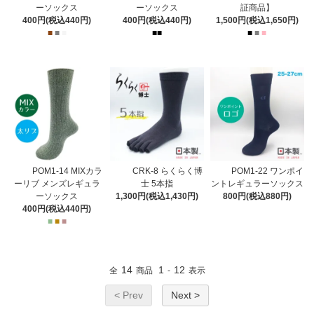
ーソックス
ーソックス
証商品】
400円(税込440円)
400円(税込440円)
1,500円(税込1,650円)
■
■
■
■
■
■
■
■
POM1-14 MIXカラ
CRK-8 らくらく博
POM1-22 ワンポイ
ーリブ メンズレギュラ
士 5本指
ントレギュラーソックス
ーソックス
1,300円(税込1,430円)
800円(税込880円)
400円(税込440円)
■
■
■
14
1
12
全
商品
-
表示
< Prev
Next >