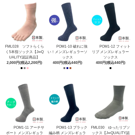
FML028 ソフトらくら
POM1-10 破れに強
POM1-12 フィット
く5本指ソックス【J∞Q
い！メンズレギュラーソ
リブ メンズレギュラー
UALITY認証商品】
ックス
ソックス
2,000円(税込2,200円)
400円(税込440円)
400円(税込440円)
■
■
■
■
■
■
■
POM1-11 アーチサ
POM1-13 ブラック
FML030 ゆったリブソ
ポート メンズレギュラ
編み柄 メンズレギュラ
ックス【J∞QUALITY認