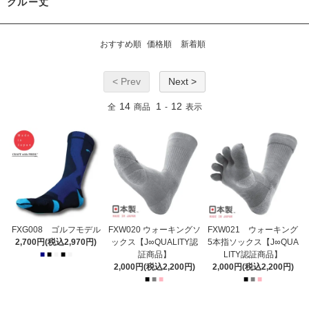
クルー丈
おすすめ順
価格順
新着順
< Prev
Next >
14
1
12
全
商品
-
表示
FXG008 ゴルフモデル
FXW020 ウォーキングソ
FXW021 ウォーキング
2,700円(税込2,970円)
ックス【J∞QUALITY認
5本指ソックス【J∞QUA
■
■
■
■
■
証商品】
LITY認証商品】
2,000円(税込2,200円)
2,000円(税込2,200円)
■
■
■
■
■
■