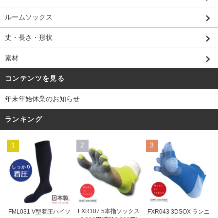
ルームソックス
丈・長さ・形状
素材
コンテンツを見る
年末年始休業のお知らせ
ランキング
1
2
3
FXR107 5本指ソックス
FML031 V型着圧ハイソ
FXR043 3DSOX ランニ