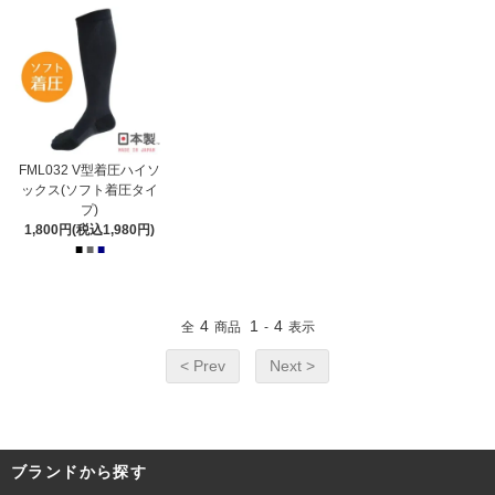
FML032 V型着圧ハイソ
ックス(ソフト着圧タイ
プ)
1,800円(税込1,980円)
■
■
■
4
1
4
全
商品
-
表示
< Prev
Next >
ブランドから探す