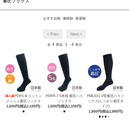
着圧ソックス
おすすめ順
価格順
新着順
< Prev
Next >
4
1
4
全
商品
-
表示
POH1-8 コットン
POH5-7 5本指 着圧ハイ
FML031 V型着圧ハイソ
メッシュ着圧ソックス
ソックス
ックス(しっかり着圧タ
1,000円(税込1,100円)
1,000円(税込1,100円)
イプ)
■
■
1,800円(税込1,980円)
■
■
■
■
■