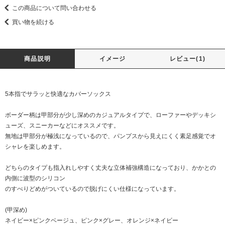
この商品について問い合わせる
買い物を続ける
商品説明
イメージ
レビュー(1)
5本指でサラッと快適なカバーソックス
ボーダー柄は甲部分が少し深めのカジュアルタイプで、ローファーやデッキシ
ューズ、スニーカーなどにオススメです。
無地は甲部分が極浅になっているので、パンプスから見えにくく素足感覚でオ
シャレを楽しめます。
どちらのタイプも指入れしやすく丈夫な立体補強構造になっており、かかとの
内側に波型のシリコン
のすべりどめがついているので脱げにくい仕様になっています。
(甲深め)
ネイビー×ピンクベージュ、ピンク×グレー、オレンジ×ネイビー