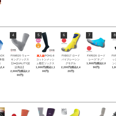
4
5
6
7
8
SOX
FXW020 ウォー
POH1-8
FXB017 ロード
FXR026 ロード
FX
本指
キングソックス
コットンメッシ
バイクレーシン
レース"ナノ"
ッ
ス
【J∞QUALITY認
ュ着圧ソックス
グモデル
1,900円(税込2,0
ン
2,4
証商品】
1,000円(税込1,1
2,200円(税込2,4
90円)
1,
2,000円(税込2,2
00円)
20円)
00円)