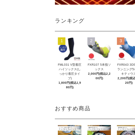
ランキング
1
2
3
FML031 V型着圧
FXR107 5本指ソ
FXR043 3D
ハイソックス(し
ックス
ランニング5
っかり着圧タイ
2,000円(税込2,2
キティウ
プ)
00円)
2,200円(税込
1,800円(税込1,9
20円)
80円)
おすすめ商品