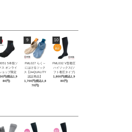
9
10
R051 5本指ソ
FML027 らく～
FML032 V型着圧
クス オンライ
にはけるソック
ハイソックス(ソ
ショップ限定
ス【J∞QUALITY
フト着圧タイプ)
800円(税込1,9
認証商品】
1,800円(税込1,9
80円)
1,700円(税込1,8
80円)
70円)