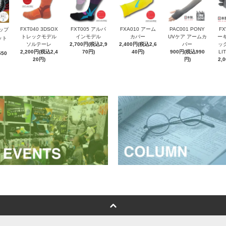
FXT040 3DSOX
FXT005 アルパ
FXA010 アーム
PAC001 PONY
F
ップ
トレックモデル
インモデル
カバー
UVケア アームカ
ー
ット
ソルテーレ
2,700円(税込2,9
2,400円(税込2,6
バー
ッ
2,200円(税込2,4
70円)
40円)
900円(税込990
L
50
20円)
円)
2,