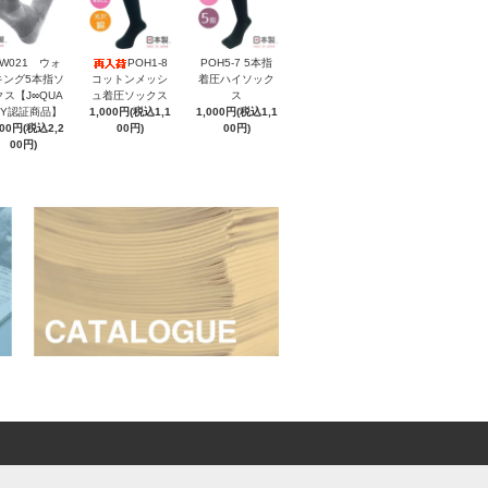
XW021 ウォ
POH1-8
POH5-7 5本指
キング5本指ソ
コットンメッシ
着圧ハイソック
クス【J∞QUA
ュ着圧ソックス
ス
ITY認証商品】
1,000円(税込1,1
1,000円(税込1,1
000円(税込2,2
00円)
00円)
00円)