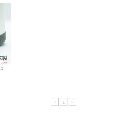
クス
<
1
>